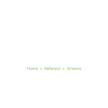
Leistungen
Über uns
Referenz
Kont
Artemis
Home
»
Referenz
»
Artemis